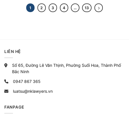
1
2
3
4
…
13
LIÊN HỆ
Số 65, Đường Lê Văn Thịnh, Phường Suối Hoa, Thành Phố
Bắc Ninh
0947 867 365
luatsu@nklawyers.vn
FANPAGE