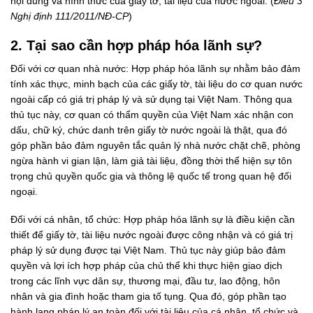
nội dung và hình thức của giấy tờ, tài liệu của nước ngoài. (
Điều 3
Nghị định 111/2011/NĐ-CP
)
2. Tại sao cần hợp pháp hóa lãnh sự?
Đối với cơ quan nhà nước: Hợp pháp hóa lãnh sự nhằm bảo đảm
tính xác thực, minh bạch của các giấy tờ, tài liệu do cơ quan nước
ngoài cấp có giá trị pháp lý và sử dụng tại Việt Nam. Thông qua
thủ tục này, cơ quan có thẩm quyền của Việt Nam xác nhận con
dấu, chữ ký, chức danh trên giấy tờ nước ngoài là thật, qua đó
góp phần bảo đảm nguyên tắc quản lý nhà nước chặt chẽ, phòng
ngừa hành vi gian lận, làm giả tài liệu, đồng thời thể hiện sự tôn
trọng chủ quyền quốc gia và thông lệ quốc tế trong quan hệ đối
ngoại.
Đối với cá nhân, tổ chức: Hợp pháp hóa lãnh sự là điều kiện cần
thiết để giấy tờ, tài liệu nước ngoài được công nhận và có giá trị
pháp lý sử dụng được tại Việt Nam. Thủ tục này giúp bảo đảm
quyền và lợi ích hợp pháp của chủ thể khi thực hiện giao dịch
trong các lĩnh vực dân sự, thương mại, đầu tư, lao động, hôn
nhân và gia đình hoặc tham gia tố tụng. Qua đó, góp phần tạo
hành lang pháp lý an toàn đối với tài liệu của cá nhân, tổ chức và