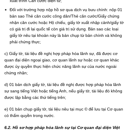
xuất trình Căn cước điện tử;
Đối với trường hợp nộp hồ sơ qua dịch vụ bưu chính: nộp 01
bản sao Thẻ căn cước công dân/Thẻ căn cước/Giấy chứng
nhận căn cước hoặc Hộ chiếu, giấy tờ xuất nhập cảnh/giấy tờ
có giá trị đi lại quốc tế còn giá trị sử dụng. Bản sao các loại
giấy tờ nêu tại khoản này là bản chụp từ bản chính và không
phải chứng thực;
c) Giấy tờ, tài liệu đề nghị hợp pháp hóa lãnh sự, đã được cơ
quan đại diện ngoại giao, cơ quan lãnh sự hoặc cơ quan khác
được ủy quyền thực hiện chức năng lãnh sự của nước ngoài
chứng nhận;
d) 01 bản dịch giấy tờ, tài liệu đề nghị được hợp pháp hóa lãnh
sự sang tiếng Việt hoặc tiếng Anh, nếu giấy tờ, tài liệu đó không
được lập bằng các thứ tiếng trên;
e) 01 bản chụp giấy tờ, tài liệu nêu tại
mục ©
để lưu tại Cơ quan
có thẩm quyền trong nước.
6.2. Hồ sơ hợp pháp hóa lãnh sự tại Cơ quan đại diện Việt