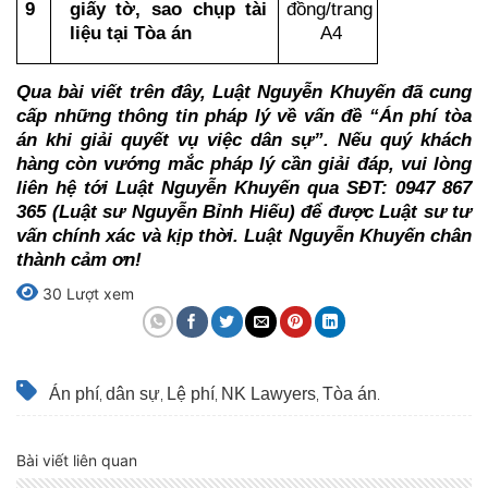
9
giấy tờ, sao chụp tài 
đồng/trang 
liệu tại Tòa án
A4
Qua bài viết trên đây, Luật Nguyễn Khuyến đã cung 
cấp những thông tin pháp lý về vấn đề “Án phí tòa 
án khi giải quyết vụ việc dân sự”. Nếu quý khách 
hàng còn vướng mắc pháp lý cần giải đáp, vui lòng 
liên hệ tới Luật Nguyễn Khuyến qua SĐT: 0947 867 
365 (Luật sư Nguyễn Bỉnh Hiếu) để được Luật sư tư 
vấn chính xác và kịp thời. Luật Nguyễn Khuyến chân 
thành cảm ơn!
30 Lượt xem
Án phí
dân sự
Lệ phí
NK Lawyers
Tòa án
,
,
,
,
.
Bài viết liên quan