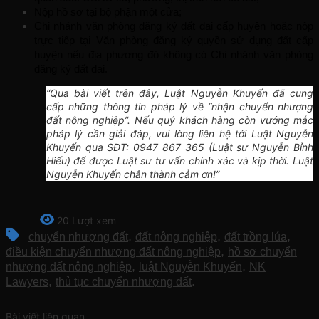
Nộp hồ sơ tại bộ phận một cửa;
Chi nhánh văn phòng đăng ký đất đai cấp huyện hoặc nộp 
trực tiếp tại Văn phòng đăng ký quyền sử dụng đất cấp 
huyện nếu địa phương đó không có Chi nhánh văn phòng 
đăng ký đất đai.
“Qua bài viết trên đây, Luật Nguyễn Khuyến đã cung
cấp những thông tin pháp lý về “nhận chuyển nhượng
đất nông nghiệp”. Nếu quý khách hàng còn vướng mắc
pháp lý cần giải đáp, vui lòng liên hệ tới Luật Nguyễn
Khuyến qua SĐT:
0947 867 365
(Luật sư Nguyễn Bỉnh
Hiếu) để được Luật sư tư vấn chính xác và kịp thời. Luật
Nguyễn Khuyến chân thành cảm ơn!”
20 Lượt xem
,
,
,
chuyển nhượng đất
đất nông nghiệp
đất trồng lúa
,
điều kiện chuyển nhượng đất nông nghiệp
hồ sơ chuyển
,
,
nhượng đất nông nghiệp
luật Nguyễn Khuyến
NK
,
.
Lawyers
thủ tục chuyển nhượng đất
Bài viết liên quan