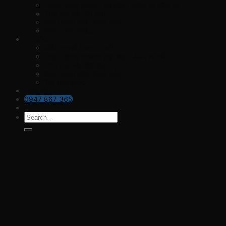
Hoạt động doanh nghiệp, M&A và đầu tư
Thủ tục về đất đai
Giao dịch bất động sản
Biểu mẫu khác
Tin tức
Giải quyết tranh chấp
Hoạt động doanh nghiệp, M&A và đầu tư
Thủ tục về đất đai
Giao dịch bất động sản
Tin tức khác
Liên hệ
0947 867 365