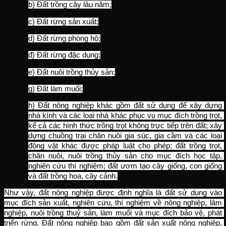
b) Đất trồng cây lâu năm;
c) Đất rừng sản xuất;
d) Đất rừng phòng hộ;
đ) Đất rừng đặc dụng;
e) Đất nuôi trồng thủy sản;
g) Đất làm muối;
h) Đất nông nghiệp khác gồm đất sử dụng để xây dựng 
nhà kính và các loại nhà khác phục vụ mục đích trồng trọt, 
kể cả các hình thức trồng trọt không trực tiếp trên đất; xây 
dựng chuồng trại chăn nuôi gia súc, gia cầm và các loại 
động vật khác được pháp luật cho phép; đất trồng trọt, 
chăn nuôi, nuôi trồng thủy sản cho mục đích học tập, 
nghiên cứu thí nghiệm; đất ươm tạo cây giống, con giống 
và đất trồng hoa, cây cảnh.
Như vậy, đất nông nghiệp được định nghĩa là đất sử dụng vào 
mục đích sản xuất, nghiên cứu, thí nghiệm về nông nghiệp, lâm 
nghiệp, nuôi trồng thuỷ sản, làm muối và mục đích bảo vệ, phát 
triển rừng. Đất nông nghiệp bao gồm đất sản xuất nông nghiệp, 