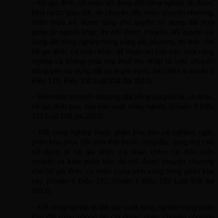
– Hộ gia đình, cá nhân sử dụng đất nông nghiệp do được 
Nhà nước giao đất, do chuyển đổi, nhận chuyển nhượng, 
nhận thừa kế, được tặng cho quyền sử dụng đất hợp 
pháp từ người khác thì chỉ được chuyển đổi quyền sử 
dụng đất nông nghiệp trong cùng xã, phường, thị trấn cho 
hộ gia đình, cá nhân khác để thuận lợi cho sản xuất nông 
nghiệp và không phải nộp thuế thu nhập từ việc chuyển 
đổi quyền sử dụng đất và lệ phí trước bạ (điểm b khoản 1 
Điều 179, Điều 190 Luật Đất đai 2013).
– Bên nhận chuyển nhượng đất trồng lúa phải là cá nhân, 
hộ gia đình trực tiếp sản xuất nông nghiệp (khoản 3 Điều 
191 Luật Đất đai 2013);
– Đất nông nghiệp thuộc phân khu bảo vệ nghiêm ngặt, 
phân khu phục hồi sinh thái thuộc rừng đặc dụng mà chủ 
sử dụng là hộ gia đình, cá nhân chưa có điều kiện 
chuyển ra khỏi phân khu đó chỉ được chuyển nhượng 
cho hộ gia đình, cá nhân cùng sinh sống trong phân khu 
này (khoản 4 Điều 191, khoản 1 Điều 192 Luật Đất đai 
2013);
– Đất nông nghiệp là đất sản xuất nông nghiệp trong phân 
khu đất rừng phòng hộ chỉ được phép chuyển nhượng 