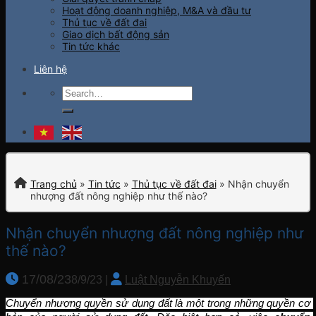
Hoạt động doanh nghiệp, M&A và đầu tư
Thủ tục về đất đai
Giao dịch bất động sản
Tin tức khác
Liên hệ
Trang chủ
»
Tin tức
»
Thủ tục về đất đai
»
Nhận chuyển
nhượng đất nông nghiệp như thế nào?
Nhận chuyển nhượng đất nông nghiệp như
thế nào?
17/08/23
8/9/23
|
Luật Nguyễn Khuyến
Chuyển nhượng quyền sử dụng đất là một trong những quyền cơ 