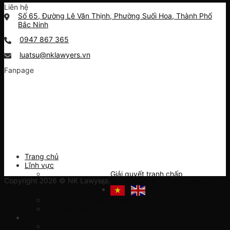
Liên hệ
Số 65, Đường Lê Văn Thịnh, Phường Suối Hoa, Thành Phố
Bắc Ninh
0947 867 365
luatsu@nklawyers.vn
Fanpage
Trang chủ
Lĩnh vực
Giải quyết tranh chấp
Copyright 2026 © NK Lawyers.
Tư vấn doanh nghiệp, M&A và
đầu tư
Tư vấn thủ tục về đất đai
Bất động sản
Biểu mẫu
Giải quyết tranh chấp