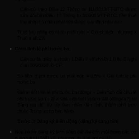
Căn cứ theo Điều 12 Thông tư 111/2013/TT-BTC được 
sửa đổi bởi Điều 17 Thông tư 92/2015/TT-BTC, tiền thuế 
thu nhập cá nhân phải nộp được quy định như sau:
Thuế thu nhập cá nhân phải nộp = Giá chuyển nhượng x 
Thuế suất 2%
Cách tính lệ phí trước bạ:
Căn cứ tại điểm a khoản 1 Điều 7 và khoản 1 Điều 8 Nghị 
định 10/2022/NĐ-CP:
Số tiền lệ phí trước bạ phải nộp = 0,5% x Giá tính lệ phí 
trước bạ
Giá trị đất tính lệ phí trước bạ (đồng) = Diện tích đất chịu lệ 
phí trước bạ (m2) x Giá một mét vuông đất (đồng/m2) tại 
Bảng giá đất do Ủy ban nhân dân tỉnh, thành phố trực 
thuộc Trung ương ban hành.
Bước 3: Đăng ký biến động (đăng ký sang tên)
Nộp hồ sơ đăng ký biến động đất đai đến một trong các cơ 
quan sau: UBND xã, phường, thị trấn nơi có đất;