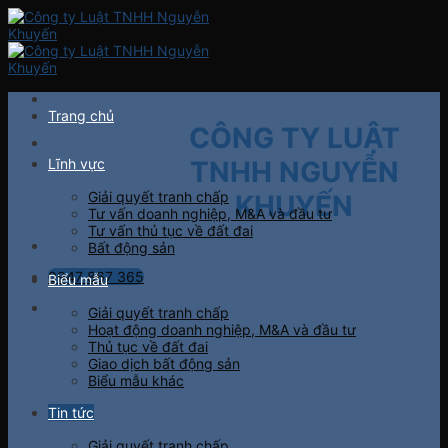
Skip
to
content
Trang chủ
CÔNG TY LUẬT
Lĩnh vực
TNHH NGUYỄN
Giải quyết tranh chấp
KHUYẾN
Tư vấn doanh nghiệp, M&A và đầu tư
Tư vấn thủ tục về đất đai
Bất động sản
0947 867 365
Biểu mẫu
Giải quyết tranh chấp
Hoạt động doanh nghiệp, M&A và đầu tư
Thủ tục về đất đai
Giao dịch bất động sản
Biểu mẫu khác
Tin tức
Giải quyết tranh chấp