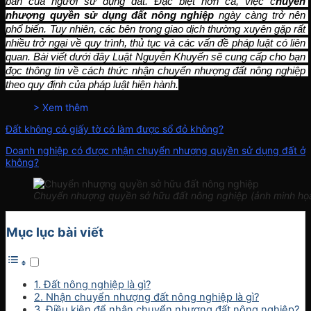
bản của người sử dụng đất. Đặc biệt hơn cả, việc c
huyển 
nhượng quyền sử dụng đất nông nghiệp
 ngày càng trở nên 
phổ biến. Tuy nhiên, các bên trong giao dịch thường xuyên gặp rất 
nhiều trở ngại về quy trình, thủ tục và các vấn đề pháp luật có liên 
quan. Bài viết dưới đây Luật Nguyễn Khuyến sẽ cung cấp cho bạn 
đọc thông tin về cách thức nhận chuyển nhượng đất nông nghiệp 
theo quy định của pháp luật hiện hành.
> Xem thêm
Đất không có giấy tờ có làm được sổ đỏ không?
Doanh nghiệp có được nhận chuyển nhượng quyền sử dụng đất ở
không?
Chuyển nhượng quyền sở hữu đất nông nghiệp (ảnh minh họ
Mục lục bài viết
1. Đất nông nghiệp là gì?
2. Nhận chuyển nhượng đất nông nghiệp là gì?
3. Điều kiện để nhận chuyển nhượng đất nông nghiệp?