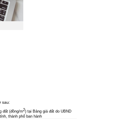
ư sau:
2
g đất (đồng/m
) tại Bảng giá đất do UBND 
tỉnh, thành phố ban hành