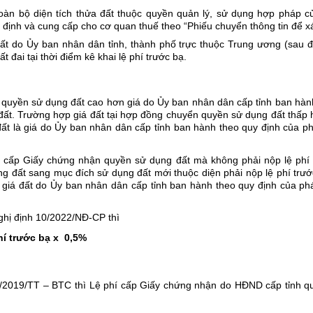
à toàn bộ diện tích thửa đất thuộc quyền quản lý, sử dụng hợp pháp c
ịnh và cung cấp cho cơ quan thuế theo “Phiếu chuyển thông tin để xác 
ất do Ủy ban nhân dân tỉnh, thành phố trực thuộc Trung ương (sau đâ
 đai tại thời điểm kê khai lệ phí trước bạ.
uyền sử dụng đất cao hơn giá do Ủy ban nhân dân cấp tỉnh ban hành thì
ất. Trường hợp giá đất tại hợp đồng chuyển quyền sử dụng đất thấp 
 đất là giá do Ủy ban nhân dân cấp tỉnh ban hành theo quy định của pháp
cấp Giấy chứng nhận quyền sử dụng đất mà không phải nộp lệ phí 
ất sang mục đích sử dụng đất mới thuộc diện phải nộp lệ phí trước bạ
iá đất do Ủy ban nhân dân cấp tỉnh ban hành theo quy định của pháp l
ghị định 10/2022/NĐ-CP thì 
phí trước bạ
x 
0,5%
2019/TT – BTC thì Lệ phí cấp Giấy chứng nhận do HĐND cấp tỉnh quy