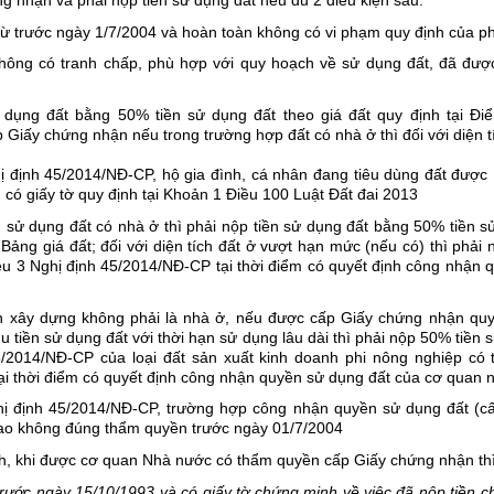
 nhận và phải nộp tiền sử dụng đất nếu đủ 2 điều kiện sau:
ừ trước ngày 1/7/2004 và hoàn toàn không có vi phạm quy định của phá
hông có tranh chấp, phù hợp với quy hoạch về sử dụng đất, đã đượ
 dụng đất bằng 50% tiền sử dụng đất theo giá đất quy định tại Đi
 Giấy chứng nhận nếu trong trường hợp đất có nhà ở thì đối với diện 
 định 45/2014/NĐ-CP, hộ gia đình, cá nhân đang tiêu dùng đất được N
có giấy tờ quy định tại Khoản 1 Điều 100 Luật Đất đai 2013 
sử dụng đất có nhà ở thì phải nộp tiền sử dụng đất bằng 50% tiền sử d
 Bảng giá đất; đối với diện tích đất ở vượt hạn mức (nếu có) thì phải
ều 3 Nghị định 45/2014/NĐ-CP tại thời điểm có quyết định công nhận 
h xây dựng không phải là nhà ở, nếu được cấp Giấy chứng nhận quyề
 tiền sử dụng đất với thời hạn sử dụng lâu dài thì phải nộp 50% tiền s
/2014/NĐ-CP của loại đất sản xuất kinh doanh phi nông nghiệp có t
tại thời điểm có quyết định công nhận quyền sử dụng đất của cơ quan
ị định 45/2014/NĐ-CP, trường hợp công nhận quyền sử dụng đất (cấp
iao không đúng thẩm quyền trước ngày 01/7/2004
h, khi được cơ quan Nhà nước có thẩm quyền cấp Giấy chứng nhận thì 
rước ngày 15/10/1993 và có giấy tờ chứng minh về việc đã nộp tiền c