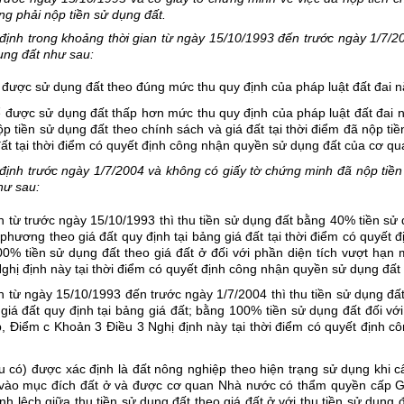
ng phải nộp tiền sử dụng đất.
ịnh trong khoảng thời gian từ ngày 15/10/1993 đến trước ngày 1/7/20
dụng đất như sau:
 được sử dụng đất theo đúng mức thu quy định của pháp luật đất đai n
 được sử dụng đất thấp hơn mức thu quy định của pháp luật đất đai n
ộp tiền sử dụng đất theo chính sách và giá đất tại thời điểm đã nộp tiền;
 đất tại thời điểm có quyết định công nhận quyền sử dụng đất của cơ 
ịnh trước ngày 1/7/2004 và không có giấy tờ chứng minh đã nộp tiền 
hư sau:
từ trước ngày 15/10/1993 thì thu tiền sử dụng đất bằng 40% tiền sử dụ
a phương theo giá đất quy định tại bảng giá đất tại thời điểm có quyết
 tiền sử dụng đất theo giá đất ở đối với phần diện tích vượt hạn mứ
Nghị định này tại thời điểm có quyết định công nhận quyền sử dụng đ
từ ngày 15/10/1993 đến trước ngày 1/7/2004 thì thu tiền sử dụng đất
giá đất quy định tại bảng giá đất; bằng 100% tiền sử dụng đất đối vớ
 b, Điểm c Khoản 3 Điều 3 Nghị định này tại thời điểm có quyết định 
ếu có) được xác định là đất nông nghiệp theo hiện trạng sử dụng khi
vào mục đích đất ở và được cơ quan Nhà nước có thẩm quyền cấp Gi
 lệch giữa thu tiền sử dụng đất theo giá đất ở với thu tiền sử dụng đấ