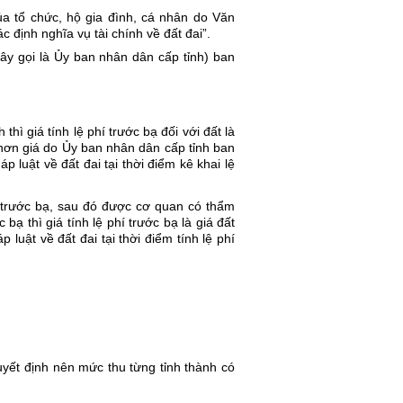
ủa tổ chức, hộ gia đình, cá nhân do Văn 
định nghĩa vụ tài chính về đất đai”.
y gọi là Ủy ban nhân dân cấp tỉnh) ban 
 giá tính lệ phí trước bạ đối với đất là 
hơn giá do Ủy ban nhân dân cấp tỉnh ban 
 luật về đất đai tại thời điểm kê khai lệ 
trước bạ, sau đó được cơ quan có thẩm 
 thì giá tính lệ phí trước bạ là giá đất 
uật về đất đai tại thời điểm tính lệ phí 
ết định nên mức thu từng tỉnh thành có 