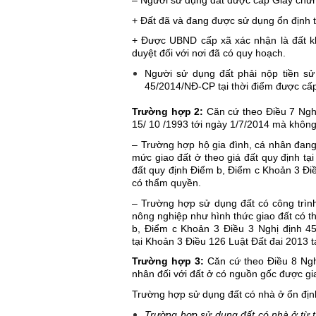
– Người sử dụng đất được cấp Giấy chứng
+ Đất đã và đang được sử dụng ổn định t
+ Được UBND cấp xã xác nhận là đất k
duyệt đối với nơi đã có quy hoạch.
Người sử dụng đất phải nộp tiền sử
45/2014/NĐ-CP tại thời điểm được cấp
Trường hợp 2: 
Căn cứ theo Điều 7 Nghị
15/ 10 /1993 tới ngày 1/7/2014 mà không 
– Trường hợp hộ gia đình, cá nhân đang 
mức giao đất ở theo giá đất quy định tại
đất quy định Điểm b, Điểm c Khoản 3 Đi
có thẩm quyền.
– Trường hợp sử dụng đất có công trìn
nông nghiệp như hình thức giao đất có thu
b, Điểm c Khoản 3 Điều 3 Nghị định 45
tại Khoản 3 Điều 126 Luật Đất đai 2013 
Trường hợp 3: 
Căn cứ theo Điều 8 Ngh
nhân đối với đất ở có nguồn gốc được g
Trường hợp sử dụng đất có nhà ở ổn địn
Trường hợp sử dụng đất có nhà ở từ t