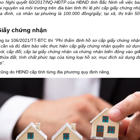
theo Nghị quyết 60/2017/NQ-HĐTP của HĐND tỉnh Bắc Ninh về việc ban
 tài nguyên và môi trường trên địa bàn tỉnh thì lệ phí cấp giấy chứng 
ia đình, cá nhân tại phường là 100.000 đồng/giấy; tại xã, thị trấn 5
 Giấy chứng nhận
g tư 106/2021/TT-BTC thì 
“Phí thẩm định hồ sơ cấp giấy chứng nhận
n cần và đủ đảm bảo việc thực hiện cấp giấy chứng nhận quyền sử dụng
mới, cấp đổi, cấp lại giấy chứng nhận và chứng nhận biến động vào gi
thửa đất, tính chất phức tạp của từng loại hồ sơ, mục đích sử dụng đấ
p”.
cũng do HĐND cấp tỉnh từng địa phương quy định riêng.