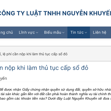
CÔNG TY LUẬT TNHH NGUYỄN KHUYẾ
ang chủ
Lĩnh vực
Biểu mẫu
Tin tức
Liên hệ
ế, lệ phí cần nộp khi làm thủ tục cấp sổ đỏ
ần nộp khi làm thủ tục cấp sổ đỏ
uyến
để được nhận Giấy chứng nhận quyền sử dụng đất, quyền sở hữu nhà ở v
tài sản khác gắn liền với đất cần phải hoàn thành nghĩa vụ tài chính t
 bao gồm các khoản tiền nào? Dưới đây Luật Nguyễn Khuyến sẽ đưa r