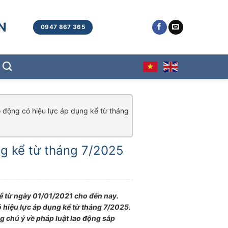
N
0947 867 365
 động có hiệu lực áp dụng kể từ tháng
ng kể từ tháng 7/2025
ể từ ngày 01/01/2021 cho đến nay.
 hiệu lực áp dụng kể từ tháng 7/2025.
g chú ý về pháp luật lao động sắp