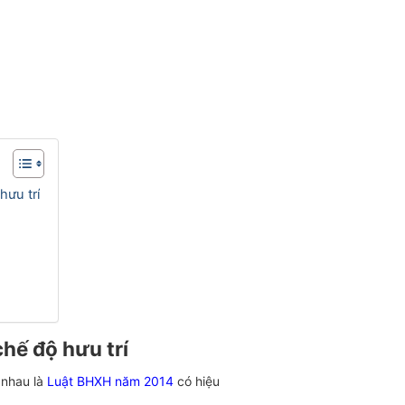
hưu trí
chế độ hưu trí
 nhau là
Luật BHXH năm 2014
có hiệu