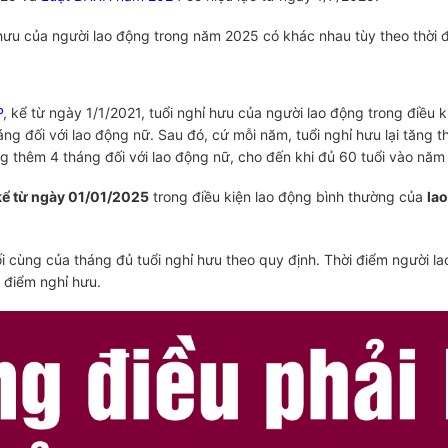
hưu của người lao động trong năm 2025 có khác nhau tùy theo thời 
P
, kể từ ngày 1/1/2021, tuổi nghỉ hưu của người lao động trong điều k
áng đối với lao động nữ. Sau đó, cứ mỗi năm, tuổi nghỉ hưu lại tăng 
g thêm 4 tháng đối với lao động nữ, cho đến khi đủ 60 tuổi vào năm
kể từ ngày 01/01/2025
trong điều kiện lao động bình thường của
lao
ối cùng của tháng đủ tuổi nghỉ hưu theo quy định. Thời điểm người l
i điểm nghỉ hưu.