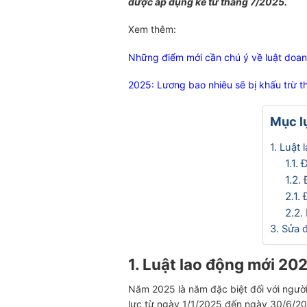
được áp dụng kể từ tháng 7/2025.
Xem thêm:
Những điểm mới cần chú ý về luật doan
2025: Lương bao nhiêu sẽ bị khấu trừ 
Mục lụ
1. Luật
1.1.
1.2.
2.1.
2.2.
3. Sửa 
1. Luật lao động mới 20
Năm 2025 là năm đặc biệt đối với người
lực từ ngày 1/1/2025 đến ngày 30/6/2