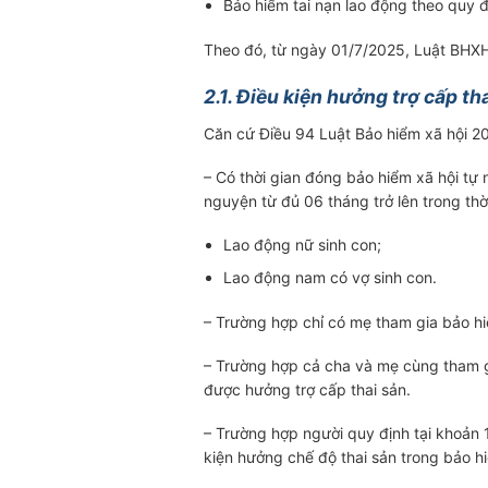
Bảo hiểm tai nạn lao động theo quy 
Theo đó, từ ngày 01/7/2025, Luật BHXH
2.1. Điều kiện hưởng trợ cấp t
Căn cứ Điều 94 Luật Bảo hiểm xã hội 20
– Có thời gian đóng bảo hiểm xã hội tự
nguyện từ đủ 06 tháng trở lên trong thờ
Lao động nữ sinh con;
Lao động nam có vợ sinh con.
– Trường hợp chỉ có mẹ tham gia bảo hi
– Trường hợp cả cha và mẹ cùng tham gi
được hưởng trợ cấp thai sản.
– Trường hợp người quy định tại khoản 
kiện hưởng chế độ thai sản trong bảo h