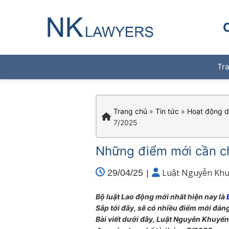
Skip
to
content
Tr
Trang chủ
»
Tin tức
»
Hoạt động d
7/2025
Những điểm mới cần ch
|
Luật Nguyễn Kh
29/04/25
Bộ luật Lao động mới nhất hiện nay là
Sắp tới đây, sẽ có nhiều điểm mới đán
Bài viết dưới đây, Luật Nguyễn Khuyến